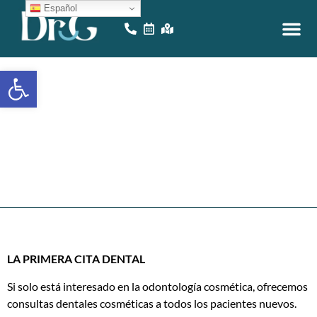
Español
VIDEOS E
NUESTRA OFI
JUEGOS EN LÍNEA
Abrir la barra de herramientas
Su
Nombre
V
i
s
i
t
LA PRIMERA CITA DENTAL
Si solo está interesado en la odontología cosmética, ofrecemos
consultas dentales cosméticas a todos los pacientes nuevos.