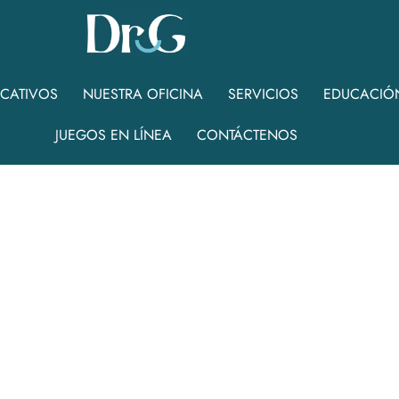
UCATIVOS
NUESTRA OFICINA
SERVICIOS
EDUCACIÓ
JUEGOS EN LÍNEA
CONTÁCTENOS
r firma
A
l
i
g
n
e
r
s
M
i
a
m
i