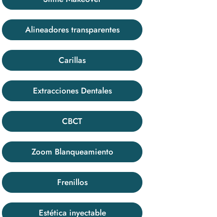
Alineadores transparentes
Carillas
Extracciones Dentales
CBCT
Zoom Blanqueamiento
Frenillos
Estética inyectable