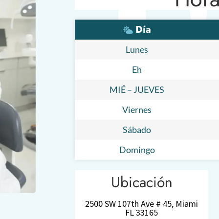
Día
Lunes
Eh
MIÉ – JUEVES
Viernes
Sábado
Domingo
Ubicación
2500 SW 107th Ave # 45, Miami
FL 33165